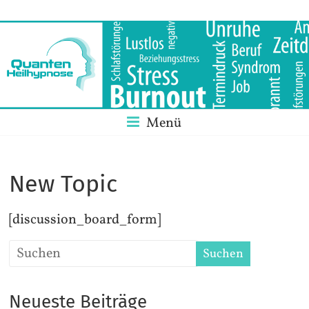
Skip
Quantenheilhy
to
content
QHHT+SRT-
Die
neue
Dimension
Menü
der
Heilung
New Topic
[discussion_board_form]
Neueste Beiträge