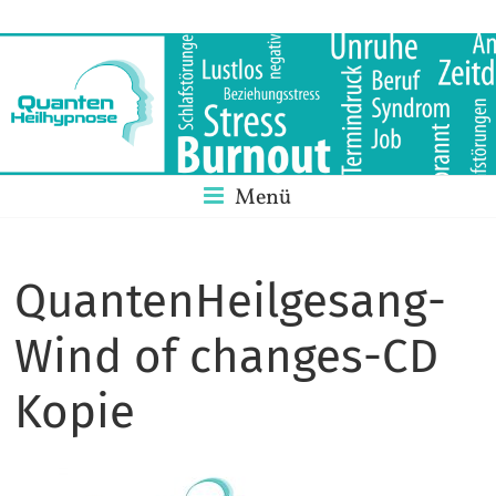
Skip
Quantenheilhy
to
content
QHHT+SRT-
Die
neue
Dimension
Menü
der
Heilung
QuantenHeilgesang-
Wind of changes-CD
Kopie