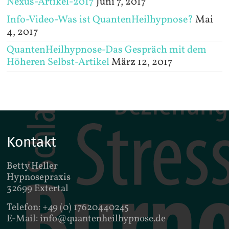
Nexus-Artikel-2017
Juni 7, 2017
Info-Video-Was ist QuantenHeilhypnose?
Mai
4, 2017
QuantenHeilhypnose-Das Gespräch mit dem
Höheren Selbst-Artikel
März 12, 2017
Kontakt
Betty Heller
Hypnosepraxis
32699 Extertal
Telefon: +49 (0) 17620440245
E-Mail: info@quantenheilhypnose.de